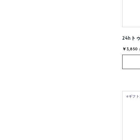
24hト
￥3,850
eギフ