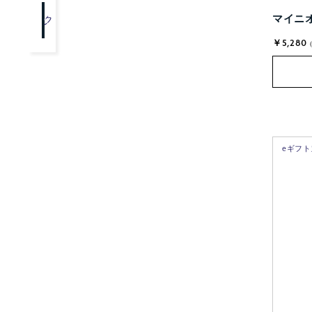
マイニオ
クリア
OK
￥5,280
eギフ