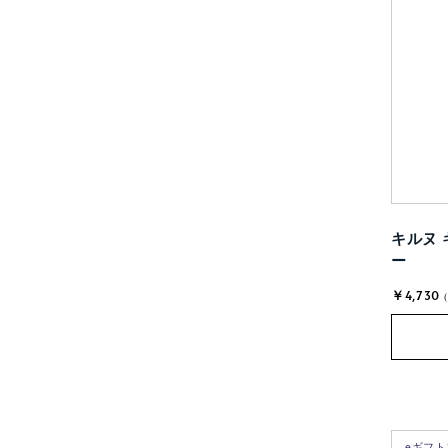
キルヌ 
ー
￥4,730
eギフ