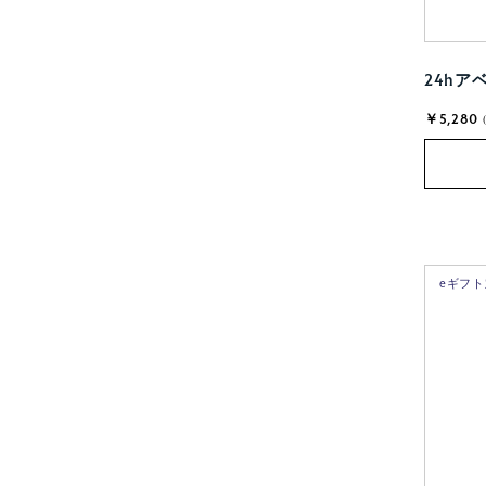
24hア
￥5,280
eギフ