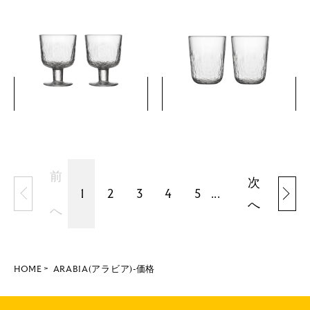
マイニオ ゴブレット ペア ク
マイニオ ハイボール ペア ク
リア
リア
￥5,280
￥4,400
(税込)
(税込)
詳細を見る
詳細を見る
前
次
1
2
3
4
5
...
へ
へ
HOME
ARABIA(アラビア)-価格