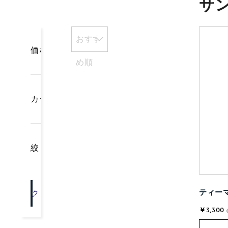
サ
おすす
価格
め順
カテゴリー
絞り込み
ティーマ
クリア
OK
￥3,300