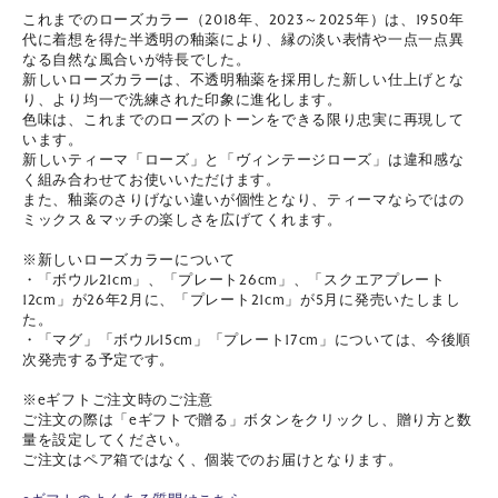
これまでのローズカラー（2018年、2023～2025年）は、1950年
代に着想を得た半透明の釉薬により、縁の淡い表情や一点一点異
なる自然な風合いが特長でした。
新しいローズカラーは、不透明釉薬を採用した新しい仕上げとな
り、より均一で洗練された印象に進化します。
色味は、これまでのローズのトーンをできる限り忠実に再現して
います。
新しいティーマ「ローズ」と「ヴィンテージローズ」は違和感な
く組み合わせてお使いいただけます。
また、釉薬のさりげない違いが個性となり、ティーマならではの
ミックス＆マッチの楽しさを広げてくれます。
※新しいローズカラーについて
・「ボウル21cm」、「プレート26cm」、「スクエアプレート
12cm」が26年2月に、「プレート21cm」が5月に発売いたしまし
た。
・「マグ」「ボウル15cm」「プレート17cm」については、今後順
次発売する予定です。
※eギフトご注文時のご注意
ご注文の際は「eギフトで贈る」ボタンをクリックし、贈り方と数
量を設定してください。
ご注文はペア箱ではなく、個装でのお届けとなります。