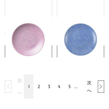
24hアベック プレート 20cm
24hアベック プレート 20cm
パープル
ブルー
￥3,850
￥3,850
(税込)
(税込)
詳細を見る
詳細を見る
前
次
1
2
3
4
5
...
へ
へ