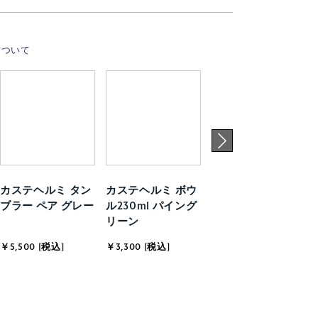
について
カステヘルミ タン
カステヘルミ ボウ
カステヘルミ プレ
ブラー ペア グレー
ル230ml パイング
ート 17cm パイン
リーン
グリーン
￥5,500 [税込]
￥3,300 [税込]
￥3,850 [税込]