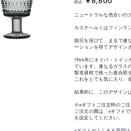
￥6,600
税込
ニュートラルな色合いの
カステヘルミはフィンラ
朝日を浴びて、まるで連
ーションを得てデザイン
1964年にオイバ・トイッ
ています。連なるガラス
製造過程で残った接合部
これをとても気に入り、
結果的に、このデザイン
※eギフトご注文時のご注
ご注文の際は「eギフト
を設定してください。
eギフトのよくある質問は