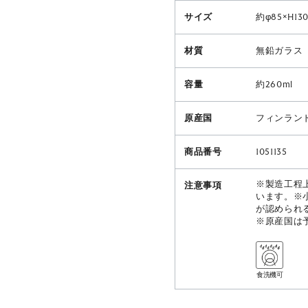
サイズ
約φ85×H13
材質
無鉛ガラス
容量
約260ml
原産国
フィンラン
商品番号
1051135
※製造工程
注意事項
います。※
が認められ
※原産国は
食洗機可