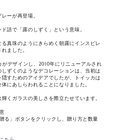
グレーが再登場。
ンド語で「露のしずく」という意味。
なる真珠のようにきらめく朝露にインスピレ
されました。
カがデザインし、2010年にリニューアルされ
のしずくのようなデコレーションは、当初は
を隠すためのアイデアでしたが、トイッカは
全体にあしらわれることになりました。
は輝くガラスの美しさを際立たせています。
意
で贈る」ボタンをクリックし、贈り方と数量
こちら