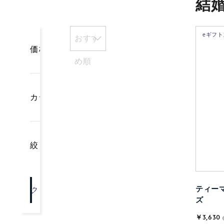
結
eギフ
おすす
価格
め順
カテゴリー
絞り込み
ティーマ
クリア
OK
ズ
￥3,630