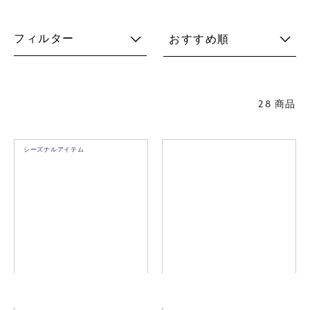
フィルター
おすすめ順
28 商品
シーズナルアイテム
バード バイ トイッカ チフチ
バード バイ トイッカ ヨタカ