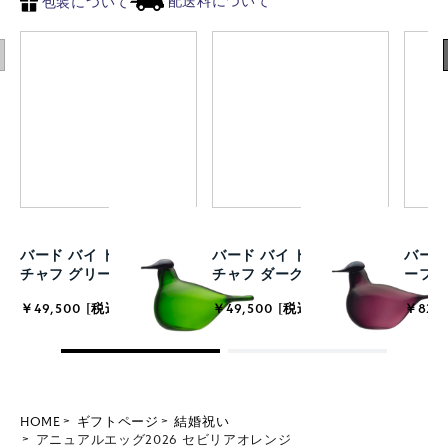
配送料について
包装について
バード バイ トイッカ チフ
バード バイ トイッカ チフ
バード
チャフ グリーン
チャフ ダークライラック
ーフ
￥49,500 [税込]
￥49,500 [税込]
￥82,5
HOME
ギフトページ
結婚祝い
アニュアルエッグ2026 セビリアオレンジ