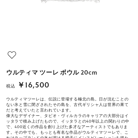
ウルティマ ツーレ ボウル 20cm
￥16,500
税込
ウルティマツーレは、伝説に登場する極北の島。日が沈むことの
ない氷と雪に閉ざされたその島を、古代ギリシャ人は世界の果て
だと考えていたと言われています。
偉大なデザイナー、タピオ・ヴィルカラのキャリアの大部分はイ
ッタラで積み上げたもので、イッタラとの40年以上の関わりの中
で、400近くの作品を創り上げた多才なアーティストでもありま
す。その中でも、もっとも有名な作品がウルティマツーレで、こ
れはラップランドの氷が溶ける様子にインスピレーションを得た