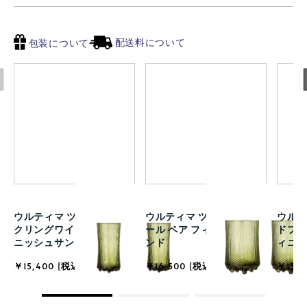
配送料について
包装について
ウルティマ ツーレ スパー
ウルティマ ツーレ ハイボ
ウルテ
クリングワイン ペア フィ
ール ペア フィニッシュサ
ドファ
ニッシュサンド
ンド
ィニ
￥15,400 [税込]
￥16,500 [税込]
￥13,2