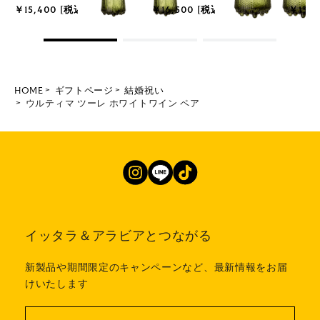
￥15,400 [税込]
￥16,500 [税込]
￥13,2
HOME
ギフトページ
結婚祝い
ウルティマ ツーレ ホワイトワイン ペア
イッタラ＆アラビアとつながる
新製品や期間限定のキャンペーンなど、最新情報をお届
けいたします