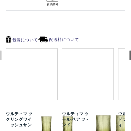
食洗機可
配送料について
包装について
ウルティマ ツーレ スパー
ウルティマ ツーレ ハイボ
ウルテ
クリングワイン ペア フィ
ール ペア フィニッシュサ
ドファ
ニッシュサンド
ンド
ィニ