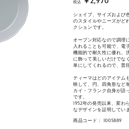
￥2,970
税込
シェイプ、サイズおよび
のスタイルやニーズがど
クションです。
オーブン対応なので調理
入れることも可能で、電
機能的で耐久性に優れ、
に飾って美しいだけでな
単にしてくれるので、普
ティーマはどのアイテム
映して、円、四角形など
カイ・フランク自身が語
です。
1952年の発売以来、変
なデザインを証明してい
商品コード：
1005889