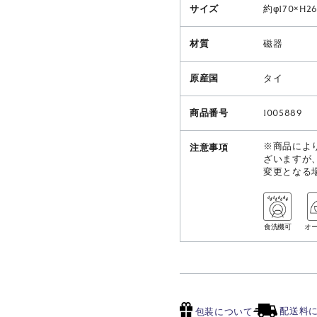
サイズ
約φ170×H2
材質
磁器
原産国
タイ
商品番号
1005889
※商品によ
注意事項
ざいますが
変更となる
食洗機可
オ
配送料
包装について