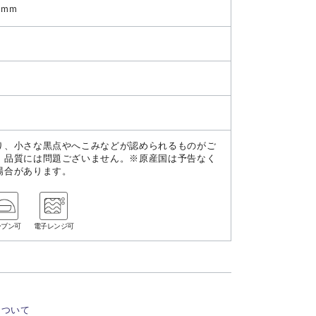
6mm
り、小さな黒点やへこみなどが認められるものがご
、品質には問題ございません。※原産国は予告なく
場合があります。
ーブン可
電子レンジ可
について