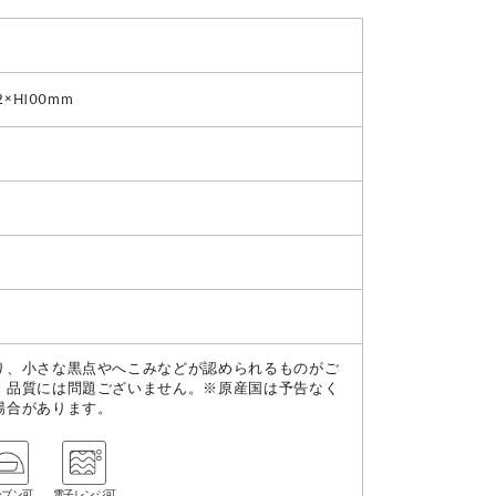
2×H100mm
り、小さな黒点やへこみなどが認められるものがご
、品質には問題ございません。※原産国は予告なく
場合があります。
ーブン可
電子レンジ可