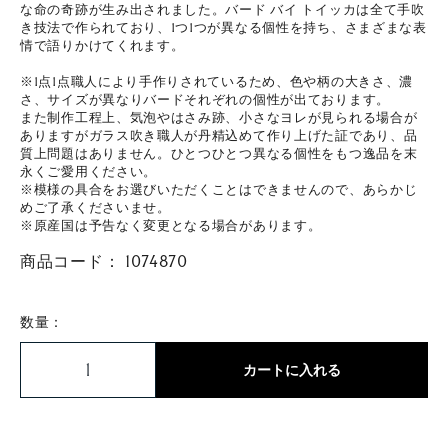
な命の奇跡が生み出されました。バード バイ トイッカは全て手吹
き技法で作られており、1つ1つが異なる個性を持ち、さまざまな表
情で語りかけてくれます。
※1点1点職人により手作りされているため、色や柄の大きさ、濃
さ、サイズが異なりバードそれぞれの個性が出ております。
また制作工程上、気泡やはさみ跡、小さなヨレが見られる場合が
ありますがガラス吹き職人が丹精込めて作り上げた証であり、品
質上問題はありません。ひとつひとつ異なる個性をもつ逸品を末
永くご愛用ください。
※模様の具合をお選びいただくことはできませんので、あらかじ
めご了承くださいませ。
※原産国は予告なく変更となる場合があります。
商品コード：
1074870
数量：
カートに入れる