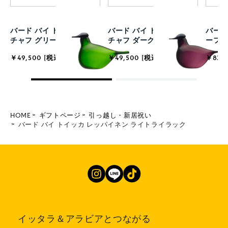
バード バイ トイッカ チフ
バード バイ トイッカ チフ
バード
チャフ グリーン
チャフ ダークライラック
ーフ
￥49,500 [税込]
￥49,500 [税込]
￥82,5
HOME
ギフトページ
引っ越し・新居祝い
バード バイ トイッカ レッパイネン ライトライラック
イッタラ＆アラビアとつながる