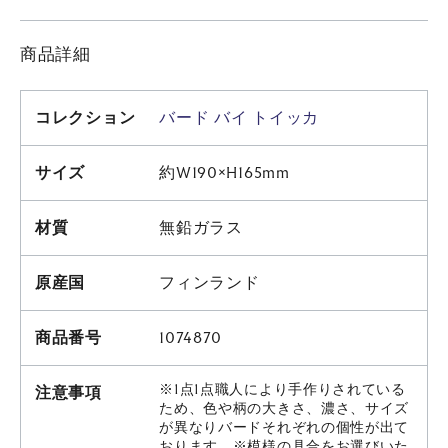
商品詳細
コレクション
バード バイ トイッカ
サイズ
約W190×H165mm
材質
無鉛ガラス
原産国
フィンランド
商品番号
1074870
※1点1点職人により手作りされている
注意事項
ため、色や柄の大きさ、濃さ、サイズ
が異なりバードそれぞれの個性が出て
おります。※模様の具合をお選びいた