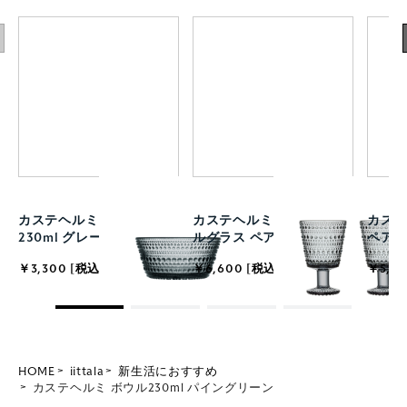
カステヘルミ ボウル
カステヘルミ ユニバーサ
カステ
230ml グレー
ルグラス ペア グレー
ペア 
￥3,300 [税込]
￥6,600 [税込]
￥5,50
HOME
iittala
新生活におすすめ
カステヘルミ ボウル230ml パイングリーン