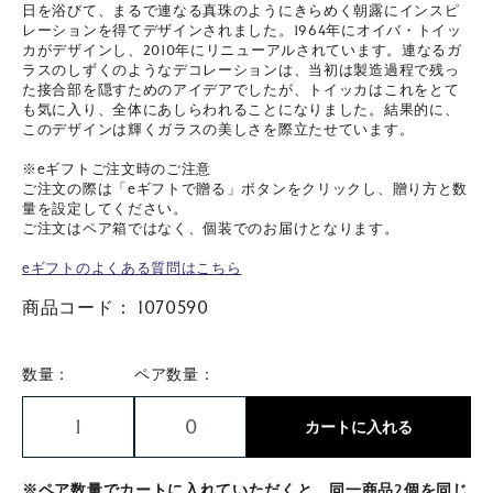
日を浴びて、まるで連なる真珠のようにきらめく朝露にインスピ
レーションを得てデザインされました。1964年にオイバ・トイッ
カがデザインし、2010年にリニューアルされています。連なるガ
ラスのしずくのようなデコレーションは、当初は製造過程で残っ
た接合部を隠すためのアイデアでしたが、トイッカはこれをとて
も気に入り、全体にあしらわれることになりました。結果的に、
このデザインは輝くガラスの美しさを際立たせています。
※eギフトご注文時のご注意
ご注文の際は「eギフトで贈る」ボタンをクリックし、贈り方と数
量を設定してください。
ご注文はペア箱ではなく、個装でのお届けとなります。
eギフトのよくある質問はこちら
商品コード：
1070590
数量：
ペア数量：
カートに入れる
※ペア数量でカートに入れていただくと、同一商品2個を同じ