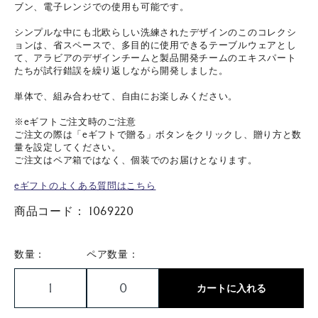
ブン、電子レンジでの使用も可能です。
シンプルな中にも北欧らしい洗練されたデザインのこのコレクシ
ョンは、省スペースで、多目的に使用できるテーブルウェアとし
て、アラビアのデザインチームと製品開発チームのエキスパート
たちが試行錯誤を繰り返しながら開発しました。
単体で、組み合わせて、自由にお楽しみください。
※eギフトご注文時のご注意
ご注文の際は「eギフトで贈る」ボタンをクリックし、贈り方と数
量を設定してください。
ご注文はペア箱ではなく、個装でのお届けとなります。
eギフトのよくある質問はこちら
商品コード：
1069220
数量：
ペア数量：
カートに入れる