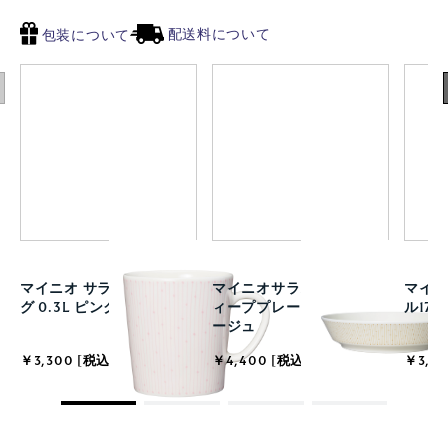
配送料について
包装について
マイニオ サラストゥス マ
マイニオサラストゥス デ
マイ
グ 0.3L ピンク
ィーププレート 23cm ベ
ル17
ージュ
￥3,300 [税込]
￥4,400 [税込]
￥3,85