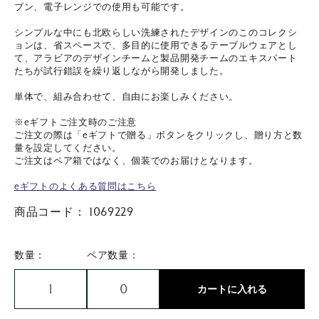
ブン、電子レンジでの使用も可能です。
シンプルな中にも北欧らしい洗練されたデザインのこのコレクシ
ョンは、省スペースで、多目的に使用できるテーブルウェアとし
て、アラビアのデザインチームと製品開発チームのエキスパート
たちが試行錯誤を繰り返しながら開発しました。
単体で、組み合わせて、自由にお楽しみください。
※eギフトご注文時のご注意
ご注文の際は「eギフトで贈る」ボタンをクリックし、贈り方と数
量を設定してください。
ご注文はペア箱ではなく、個装でのお届けとなります。
eギフトのよくある質問はこちら
商品コード：
1069229
数量：
ペア数量：
カートに入れる