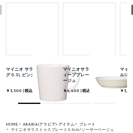
マイニオ サラストゥス マ
マイニオサラストゥス デ
マイ
グ 0.3L ピンク
ィーププレート 23cm ベ
ル17
ージュ
￥3,300 [税込]
￥4,400 [税込]
￥3,85
HOME
ARABIA(アラビア)-アイテム
プレート
マイニオサラストゥスプレート11.5cm/ソーサーベージュ