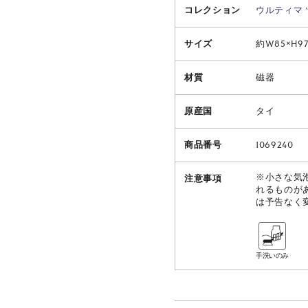
コレクション
ウルティマ 
サイズ
約W85×H9
材質
磁器
原産国
タイ
商品番号
1069240
※小さな気
注意事項
れるものが
は予告なく
手洗いのみ