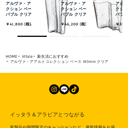
アルヴァ・アアルト コレ
アルヴァ・アアルト コレ
アルヴ
クション ベース 201mm
クション ベース 160mm
クショ
バブル クリア
バブル クリア
バブル
￥41,800 [税込]
￥46,200 [税込]
￥33,0
HOME
iittala
新生活におすすめ
アルヴァ・アアルトコレクション ベース 180mm クリア
イッタラ＆アラビアとつながる
新製品や期間限定のキャンペーンなど、最新情報をお届