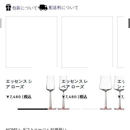
配送料について
包装について
エッセンス シャンパン ペ
エッセンス レッドワイン
エッセ
ア ローズ
ペア ローズ
ン ペ
￥7,480 [税込]
￥7,480 [税込]
￥7,48
HOME
ギフトページ
結婚祝い