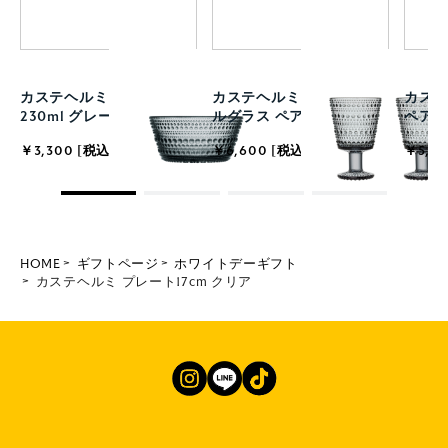
カステヘルミ ボウル
カステヘルミ ユニバーサ
カステ
230ml グレー
ルグラス ペア グレー
ペア 
￥3,300 [税込]
￥6,600 [税込]
￥5,50
HOME
ギフトページ
ホワイトデーギフト
カステヘルミ プレート17cm クリア